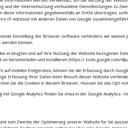
g und der Internetnutzung verbundene Dienstleistungen zu Zwe
n diese Informationen gegebenenfalls an Dritte übertragen, sofer
ll Ihre IP-Adresse mit anderen Daten von Google zusammengeführ
chende Einstellung der Browser-Software verhindern; wir weisen je
zt werden können.
kie erzeugten und auf Ihre Nutzung der Website bezogenen Daten 
on herunterladen und installieren (https:// tools.google.com/dl
auf mobilen Endgeräten, können Sie die Erfassung durch Google 
nftige Erfassung Ihrer Daten beim Besuch dieser Website verhinde
schen Sie die Cookies in diesem Browser, müssen Sie das Opt-out
 Google Analytics finden Sie etwa in der Google Analytics- Hilf
und zum Zwecke der Optimierung unserer Website für Sie auszuw
 auf Ihrem Rechner gesetzt, sofern Sie über eine Google-Anzeige