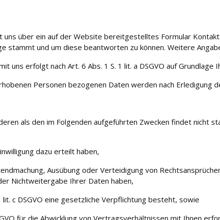
mit uns über ein auf der Website bereitgestelltes Formular Kontak
age stammt und um diese beantworten zu können. Weitere Angaben
s erfolgt nach Art. 6 Abs. 1 S. 1 lit. a DSGVO auf Grundlage Ihrer
erhobenen Personen bezogenen Daten werden nach Erledigung der
deren als den im Folgenden aufgeführten Zwecken findet nicht sta
inwilligung dazu erteilt haben,
 Geltendmachung, Ausübung oder Verteidigung von Rechtsansprüchen
der Nichtweitergabe Ihrer Daten haben,
 1 lit. c DSGVO eine gesetzliche Verpflichtung besteht, sowie
 DSGVO für die Abwicklung von Vertragsverhältnissen mit Ihnen erford