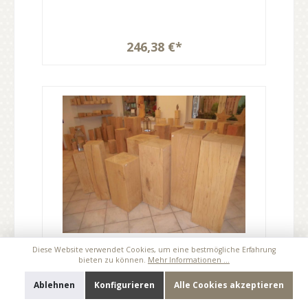
246,38 €*
Eichenholzsäule gehobelt,
Diese Website verwendet Cookies, um eine bestmögliche Erfahrung
bieten zu können.
Mehr Informationen ...
geschliffen, angefast
40x40x100cm
Ablehnen
Konfigurieren
Alle Cookies akzeptieren